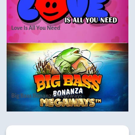
Love Is All You Need
Big Bass Bonanza Megaways