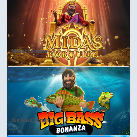
Midas Fortune
Big Bass Bonanza