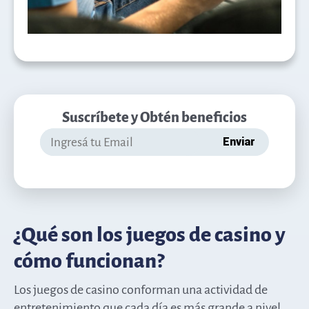
Suscríbete y Obtén beneficios
Enviar
¿Qué son los juegos de casino y
cómo funcionan?
Los juegos de casino conforman una actividad de
entretenimiento que cada día es más grande a nivel