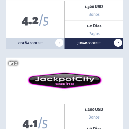
1.500 USD
Bonos
4.2
/5
1-2 Días
Pagos
RESEÑA COOLBET
JUGAR COOLBET
#10
1.200 USD
Bonos
4.1
/5
1-2 Días