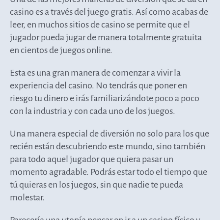
casino es a través del juego gratis. Así como acabas de
leer, en muchos sitios de casino se permite que el
jugador pueda jugar de manera totalmente gratuita
en cientos de juegos online.
Esta es una gran manera de comenzar a vivir la
experiencia del casino. No tendrás que poner en
riesgo tu dinero e irás familiarizándote poco a poco
con la industria y con cada uno de los juegos.
Una manera especial de diversión no solo para los que
recién están descubriendo este mundo, sino también
para todo aquel jugador que quiera pasar un
momento agradable. Podrás estar todo el tiempo que
tú quieras en los juegos, sin que nadie te pueda
molestar.