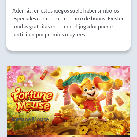
Además, en estos juegos suele haber símbolos
especiales como de comodín o de bonus. Existen
rondas gratuitas en donde el jugador puede
participar por premios mayores.
Fortune Mouse