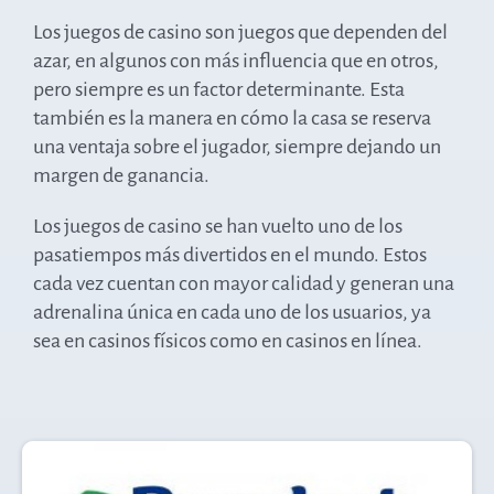
Los juegos de casino son juegos que dependen del
azar, en algunos con más influencia que en otros,
pero siempre es un factor determinante. Esta
también es la manera en cómo la casa se reserva
una ventaja sobre el jugador, siempre dejando un
margen de ganancia.
Los juegos de casino se han vuelto uno de los
pasatiempos más divertidos en el mundo. Estos
cada vez cuentan con mayor calidad y generan una
adrenalina única en cada uno de los usuarios, ya
sea en casinos físicos como en casinos en línea.