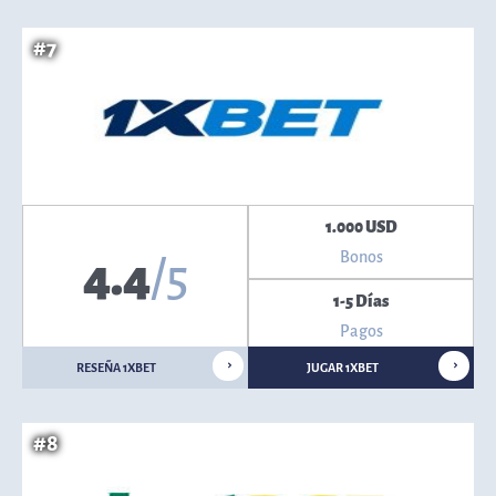
#7
1.000 USD
Bonos
4.4
/5
1-5 Días
Pagos
RESEÑA 1XBET
JUGAR 1XBET
#8