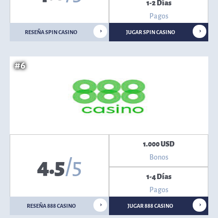
1-2 Días
Pagos
RESEÑA SPIN CASINO
JUGAR SPIN CASINO
#6
1.000 USD
Bonos
4.5
/5
1-4 Días
Pagos
RESEÑA 888 CASINO
JUGAR 888 CASINO