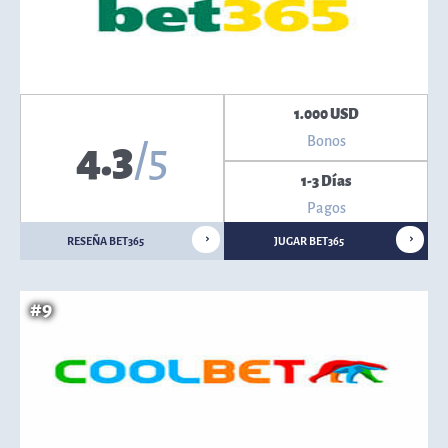
1.000 USD
Bonos
4.3
/5
1-3 Días
Pagos
RESEÑA BET365
JUGAR BET365
#9