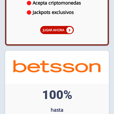
Acepta criptomonedas
Jackpots exclusivos
JUGAR AHORA
100%
hasta