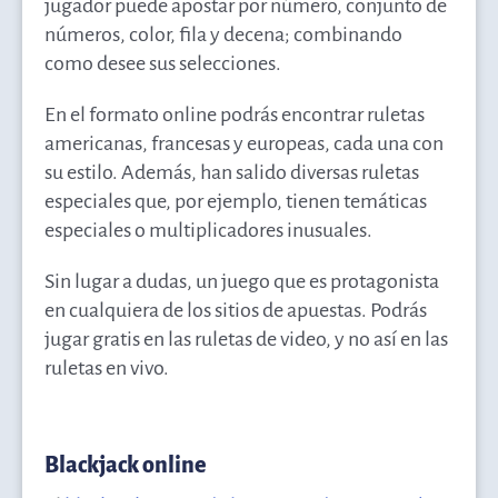
jugador puede apostar por número, conjunto de
números, color, fila y decena; combinando
como desee sus selecciones.
En el formato online podrás encontrar ruletas
americanas, francesas y europeas, cada una con
su estilo. Además, han salido diversas ruletas
especiales que, por ejemplo, tienen temáticas
especiales o multiplicadores inusuales.
Sin lugar a dudas, un juego que es protagonista
en cualquiera de los sitios de apuestas. Podrás
jugar gratis en las ruletas de video, y no así en las
ruletas en vivo.
Blackjack online