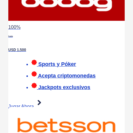
100%
hasta
USD 1.500
Sports y Póker
Acepta criptomonedas
Jackpots exclusivos
Jugar Ahora