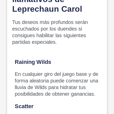
Leprechaun Carol
Tus deseos más profundos serán
escuchados por los duendes si
consigues habilitar las siguientes
partidas especiales.
Raining Wilds
En cualquier giro del juego base y de
forma aleatoria puede comenzar una
lluvia de Wilds para hidratar tus
posibilidades de obtener ganancias.
Scatter