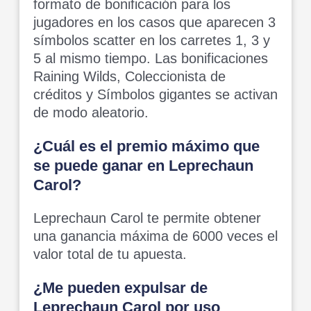
formato de bonificación para los
jugadores en los casos que aparecen 3
símbolos scatter en los carretes 1, 3 y
5 al mismo tiempo. Las bonificaciones
Raining Wilds, Coleccionista de
créditos y Símbolos gigantes se activan
de modo aleatorio.
¿Cuál es el premio máximo que
se puede ganar en Leprechaun
Carol?
Leprechaun Carol te permite obtener
una ganancia máxima de 6000 veces el
valor total de tu apuesta.
¿Me pueden expulsar de
Leprechaun Carol por uso