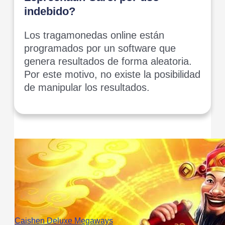
indebido?
Los tragamonedas online están
programados por un software que
genera resultados de forma aleatoria.
Por este motivo, no existe la posibilidad
de manipular los resultados.
Caishen Deluxe Megaways