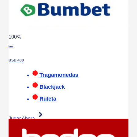
100%
hasta
USD 400
Tragamonedas
Blackjack
Ruleta
Jugar Ahora