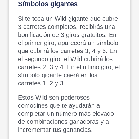
Símbolos gigantes
Si te toca un Wild gigante que cubre
3 carretes completos, recibirás una
bonificación de 3 giros gratuitos. En
el primer giro, aparecerá un símbolo
que cubrirá los carretes 3, 4 y 5. En
el segundo giro, el Wild cubrirá los
carretes 2, 3 y 4. En el último giro, el
símbolo gigante caerá en los
carretes 1, 2 y 3.
Estos Wild son poderosos
comodines que te ayudarán a
completar un número más elevado
de combinaciones ganadoras y a
incrementar tus ganancias.