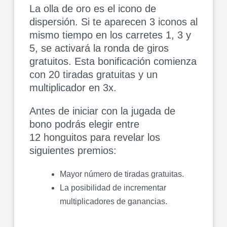
La olla de oro es el icono de
dispersión. Si te aparecen 3 iconos al
mismo tiempo en los carretes 1, 3 y
5, se activará la ronda de giros
gratuitos. Esta bonificación comienza
con 20 tiradas gratuitas y un
multiplicador en 3x.
Antes de iniciar con la jugada de
bono podrás elegir entre
12 honguitos para revelar los
siguientes premios:
Mayor número de tiradas gratuitas.
La posibilidad de incrementar
multiplicadores de ganancias.