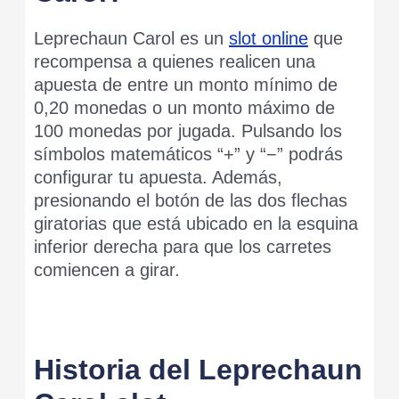
Leprechaun Carol es un
slot online
que
recompensa a quienes realicen una
apuesta de entre un monto mínimo de
0,20 monedas o un monto máximo de
100 monedas por jugada. Pulsando los
símbolos matemáticos “+” y “−” podrás
configurar tu apuesta. Además,
presionando el botón de las dos flechas
giratorias que está ubicado en la esquina
inferior derecha para que los carretes
comiencen a girar.
Historia del Leprechaun