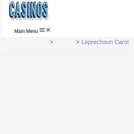
Ir al contenido
Main Menu
Casinos.com.ec
>
Juegos
>
Leprechaun Carol