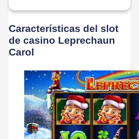
Características del slot
de casino Leprechaun
Carol