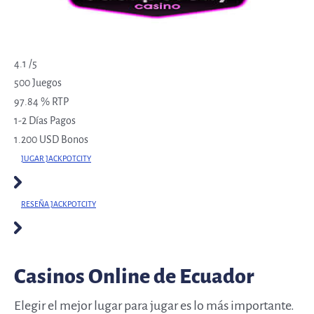
4.1
/5
500
Juegos
97.84 %
RTP
1-2 Días
Pagos
1.200 USD
Bonos
JUGAR JACKPOTCITY
RESEÑA JACKPOTCITY
Casinos Online de Ecuador
​Elegir el mejor lugar para jugar es lo más importante.