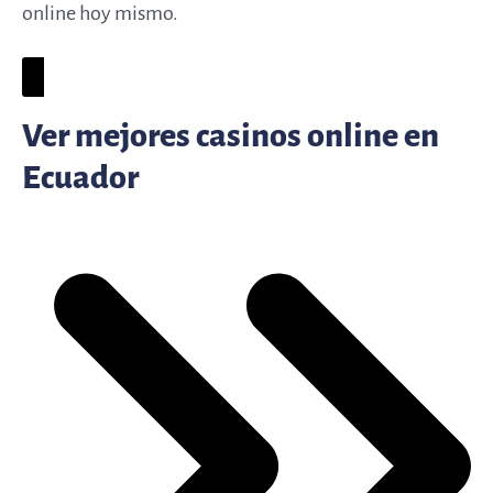
online hoy mismo.
Ver mejores casinos online en
Ecuador