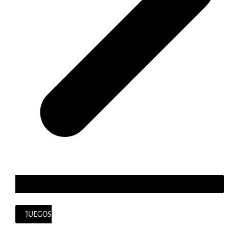
JUEGOS