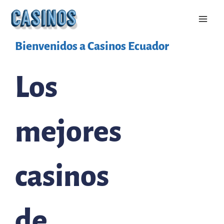
Main
Ir
Bienvenidos a Casinos Ecuador
Men
al
contenido
Los
mejores
casinos
de