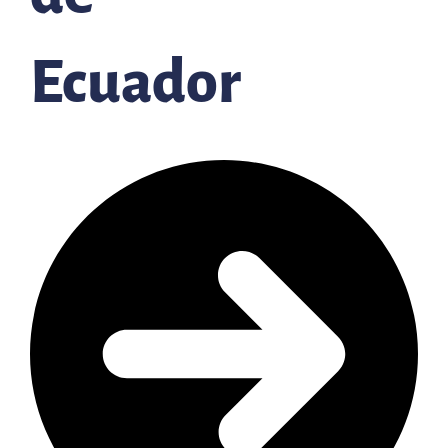
Ecuador