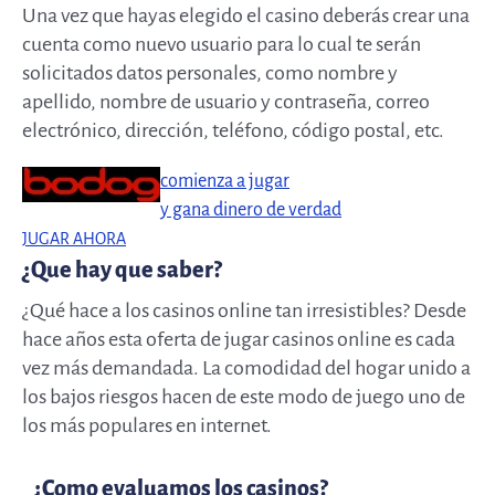
Una vez que hayas elegido el casino deberás crear una
cuenta como nuevo usuario para lo cual te serán
solicitados datos personales, como nombre y
apellido, nombre de usuario y contraseña, correo
electrónico, dirección, teléfono, código postal, etc.
comienza a jugar
y gana dinero de verdad
JUGAR AHORA
¿Que hay que saber?
¿Qué hace a los casinos online tan irresistibles? Desde
hace años esta oferta de jugar casinos online es cada
vez más demandada. La comodidad del hogar unido a
los bajos riesgos hacen de este modo de juego uno de
los más populares en internet.
¿Como evaluamos los casinos?