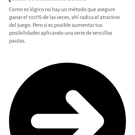
Como es lógico no hay un método que asegure
ganar el 100% de las veces, ahí radica el atractivo
del juego. Pero si es posible aumentar tus
posibilidades aplicando una serie de sencillas
pautas.