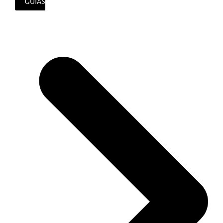
GUÍAS