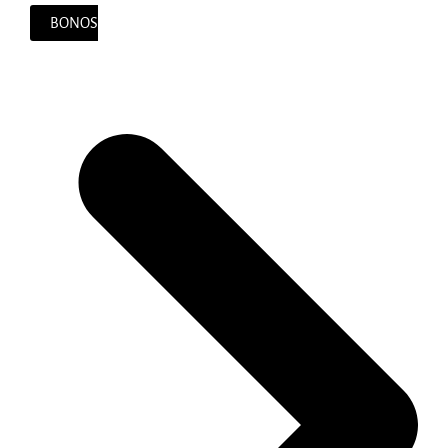
BONOS