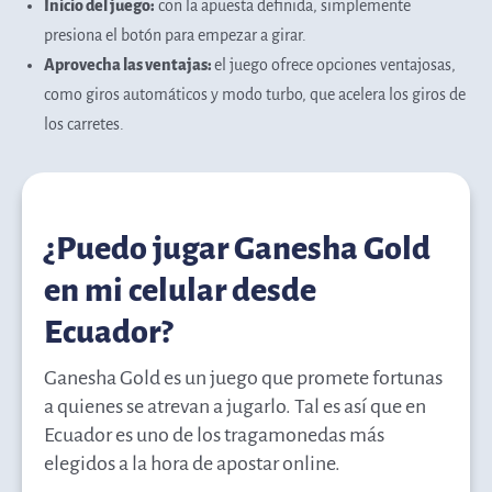
Inicio del juego:
con la apuesta definida, simplemente
presiona el botón para empezar a girar.
Aprovecha las ventajas:
el juego ofrece opciones ventajosas,
como giros automáticos y modo turbo, que acelera los giros de
los carretes.
¿Puedo jugar Ganesha Gold
en mi celular desde
Ecuador?
Ganesha Gold es un juego que promete fortunas
a quienes se atrevan a jugarlo. Tal es así que en
Ecuador es uno de los tragamonedas más
elegidos a la hora de apostar online.