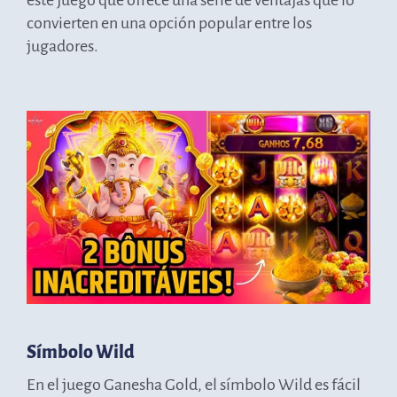
este juego que ofrece una serie de ventajas que lo
convierten en una opción popular entre los
jugadores.
Símbolo Wild
En el juego Ganesha Gold, el símbolo Wild es fácil