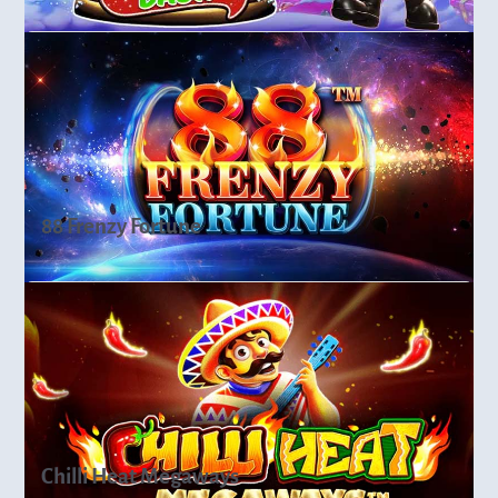
88 Frenzy Fortune
Chilli Heat Megaways