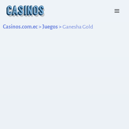
Mai
Ir
Casinos.com.ec
>
Juegos
>
Ganesha Gold
Men
al
contenido