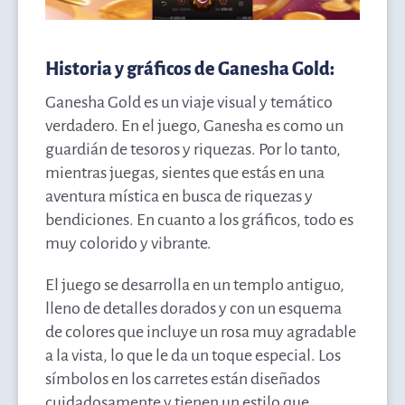
Historia y gráficos de Ganesha Gold:
Ganesha Gold es un viaje visual y temático
verdadero. En el juego, Ganesha es como un
guardián de tesoros y riquezas. Por lo tanto,
mientras juegas, sientes que estás en una
aventura mística en busca de riquezas y
bendiciones. En cuanto a los gráficos, todo es
muy colorido y vibrante.
El juego se desarrolla en un templo antiguo,
lleno de detalles dorados y con un esquema
de colores que incluye un rosa muy agradable
a la vista, lo que le da un toque especial. Los
símbolos en los carretes están diseñados
cuidadosamente y tienen un estilo que