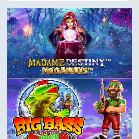
Madame Destiny Megaways
Big Bass Christmas Bash