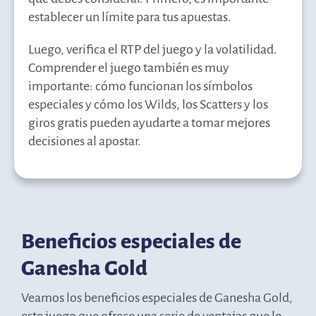
establecer un límite para tus apuestas.
Luego, verifica el RTP del juego y la volatilidad.
Comprender el juego también es muy
importante: cómo funcionan los símbolos
especiales y cómo los Wilds, los Scatters y los
giros gratis pueden ayudarte a tomar mejores
decisiones al apostar.
Beneficios especiales de
Ganesha Gold
Veamos los beneficios especiales de Ganesha Gold,