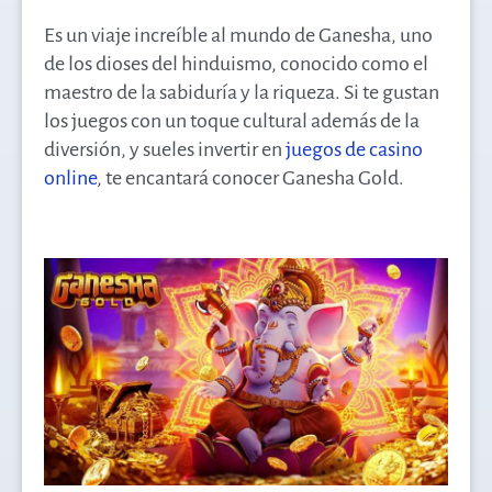
Es un viaje increíble al mundo de Ganesha, uno
de los dioses del hinduismo, conocido como el
maestro de la sabiduría y la riqueza. Si te gustan
los juegos con un toque cultural además de la
diversión, y sueles invertir en
juegos de casino
online
, te encantará conocer Ganesha Gold.