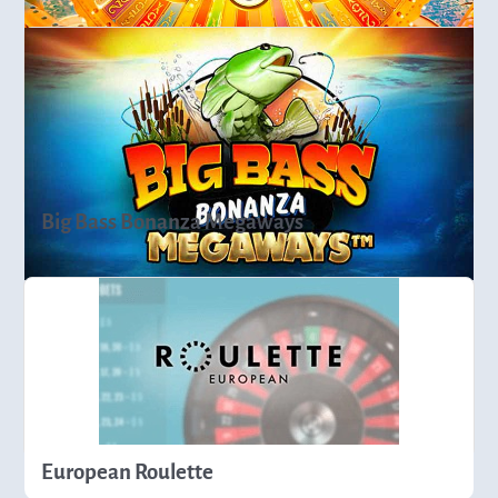
Big Bass Bonanza Megaways
European Roulette