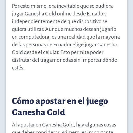
Por esto mismo, era inevitable que se pudiera
jugar Ganesha Gold online desde Ecuador,
independientemente de qué dispositivo se
quiera utilizar. Aunque muchos desean jugarlo
en computadora, es una realidad que la mayoría
de las personas de Ecuador elige jugar Ganesha
Gold desde el celular. Esto permite poder
disfrutar del tragamonedas sin importar dónde
estés.
Cómo apostar en el juego
Ganesha Gold
Al apostar en Ganesha Gold, hay algunas cosas
que debes considerar. Primero, es importante