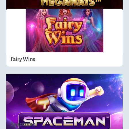
Fairy Wins
Spaceman