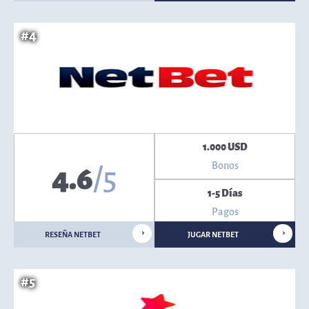
#4
1.000 USD
Bonos
4.6
/5
1-5 Días
Pagos
RESEÑA NETBET
JUGAR NETBET
#5