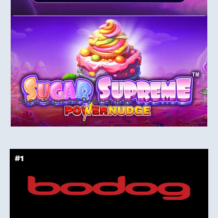
Sugar Supreme Powernudge
#1