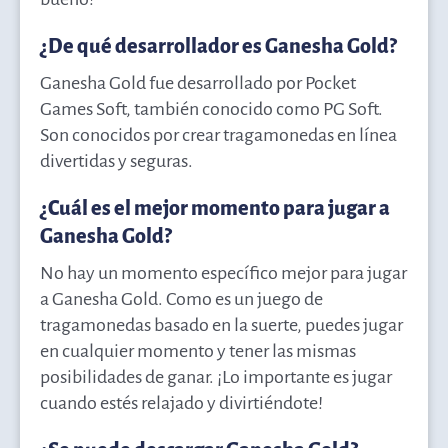
¿De qué desarrollador es Ganesha Gold?
Ganesha Gold fue desarrollado por Pocket
Games Soft, también conocido como PG Soft.
Son conocidos por crear tragamonedas en línea
divertidas y seguras.
¿Cuál es el mejor momento para jugar a
Ganesha Gold?
No hay un momento específico mejor para jugar
a Ganesha Gold. Como es un juego de
tragamonedas basado en la suerte, puedes jugar
en cualquier momento y tener las mismas
posibilidades de ganar. ¡Lo importante es jugar
cuando estés relajado y divirtiéndote!