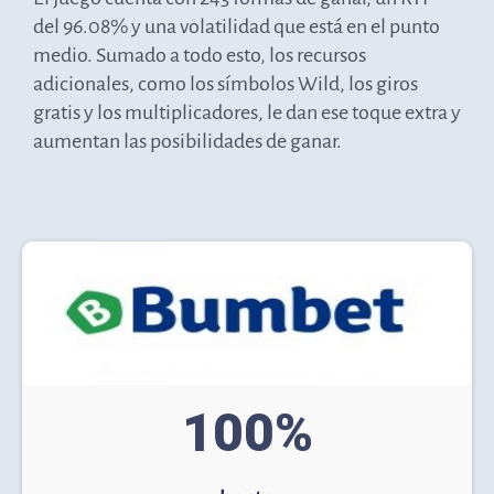
del 96.08% y una volatilidad que está en el punto
medio. Sumado a todo esto, los recursos
adicionales, como los símbolos Wild, los giros
gratis y los multiplicadores, le dan ese toque extra y
aumentan las posibilidades de ganar.
100%