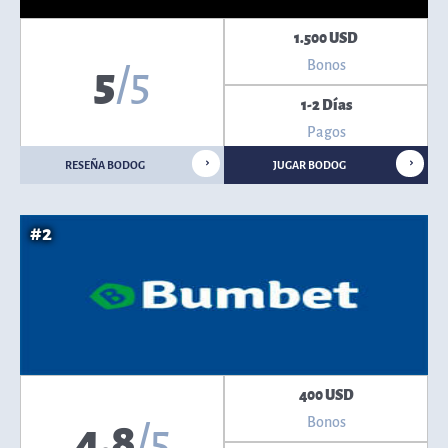
1.500 USD
Bonos
5
/5
1-2 Días
Pagos
RESEÑA BODOG
JUGAR BODOG
#2
400 USD
Bonos
4.8
/5