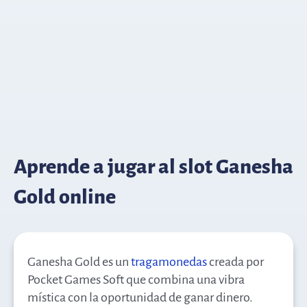
Aprende a jugar al slot Ganesha
Gold online
Ganesha Gold es un
tragamonedas
creada por
Pocket Games Soft que combina una vibra
mística con la oportunidad de ganar dinero.