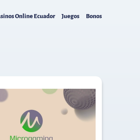
sinos Online Ecuador
Juegos
Bonos