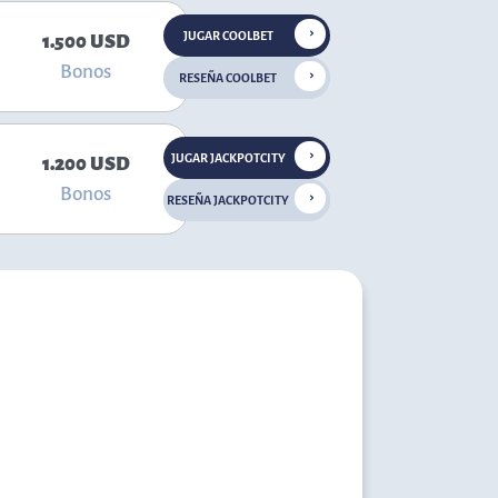
JUGAR COOLBET
1.500 USD
Bonos
RESEÑA COOLBET
JUGAR JACKPOTCITY
1.200 USD
Bonos
RESEÑA JACKPOTCITY