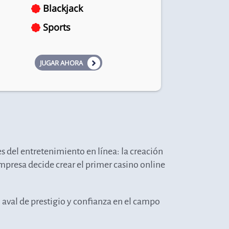
Blackjack
Sports
JUGAR AHORA
 del entretenimiento en línea: la creación
empresa decide crear el primer casino online
n aval de prestigio y confianza en el campo