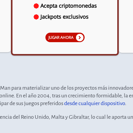
Acepta criptomonedas
Jackpots exclusivos
JUGAR AHORA
 Man para materializar uno de los proyectos más innovadores
 online. En el año 2004, tras un crecimiento formidable, la 
ipar de sus juegos preferidos
desde cualquier dispositivo
.
ncia del Reino Unido, Malta y Gibraltar, lo cual le aporta u