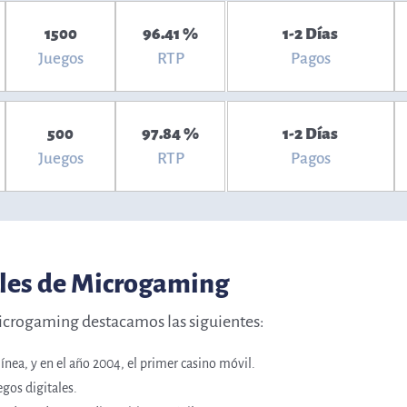
1500
96.41 %
1-2 Días
Juegos
RTP
Pagos
500
97.84 %
1-2 Días
Juegos
RTP
Pagos
ales de Microgaming
 Microgaming destacamos las siguientes:
ínea, y en el año 2004, el primer casino móvil.
egos digitales.