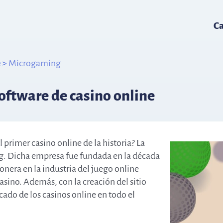
Ca
e
>
Microgaming
oftware de casino online
 primer casino online de la historia? La
g. Dicha empresa fue fundada en la década
onera en la industria del juego online
sino. Además, con la creación del sitio
ado de los casinos online en todo el