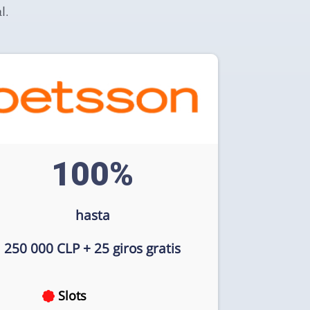
l.
100%
hasta
250 000 CLP + 25 giros gratis
Slots