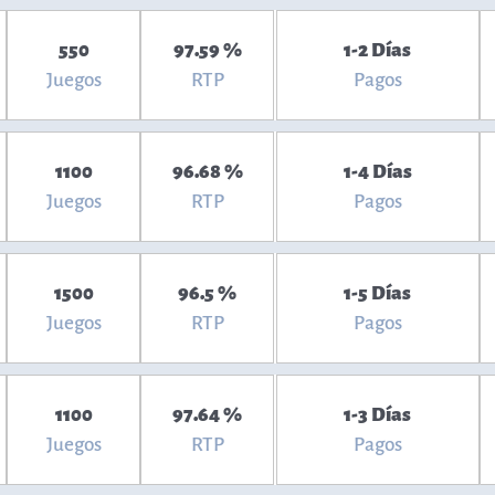
550
97.59 %
1-2 Días
Juegos
RTP
Pagos
1100
96.68 %
1-4 Días
Juegos
RTP
Pagos
1500
96.5 %
1-5 Días
Juegos
RTP
Pagos
1100
97.64 %
1-3 Días
Juegos
RTP
Pagos