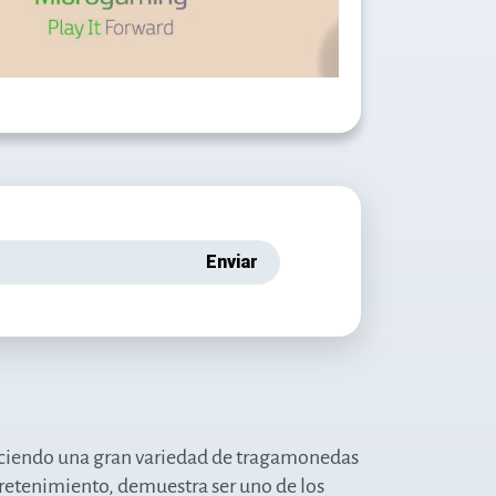
Enviar
reciendo una gran variedad de tragamonedas
ntretenimiento, demuestra ser uno de los