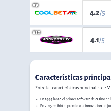
#9
4.2
/5
#10
4.1
/5
Características princip
Entre las características principales de
En 1994 lanzó el primer software de casino en l
En 2015 recibió el premio a la innovación en ju