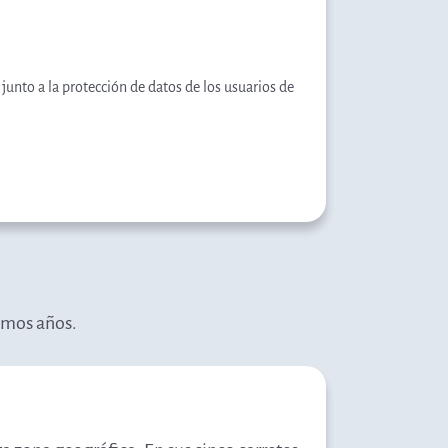
junto a la protección de datos de los usuarios de
timos años.