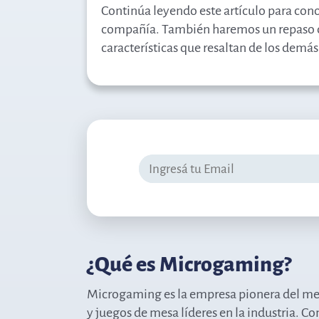
Continúa leyendo este artículo para con
compañía. También haremos un repaso de 
características que resaltan de los demá
¿Qué es Microgaming?
Microgaming es la empresa pionera del mer
y juegos de mesa líderes en la industria. C