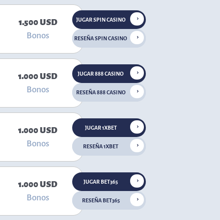
JUGAR SPIN CASINO
1.500 USD
Bonos
RESEÑA SPIN CASINO
JUGAR 888 CASINO
1.000 USD
Bonos
RESEÑA 888 CASINO
JUGAR 1XBET
1.000 USD
Bonos
RESEÑA 1XBET
JUGAR BET365
1.000 USD
Bonos
RESEÑA BET365